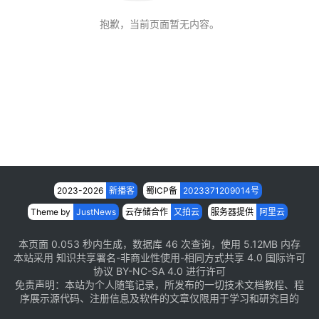
抱歉，当前页面暂无内容。
2023-2026
新播客
蜀ICP备
2023
3
7
1
2
0
9
0
1
4
号
Theme by
JustNews
云存储合作
又拍云
服务器提供
阿里云
本页面 0.053 秒内生成，数据库 46 次查询，使用 5.12MB 内存
本站采用
知识共享署名-非商业性使用-相同方式共享 4.0 国际许可
协议
BY-NC-SA 4.0 进行许可
免责声明：本站为个人随笔记录，所发布的一切技术文档教程、程
序展示源代码、注册信息及软件的文章仅限用于学习和研究目的